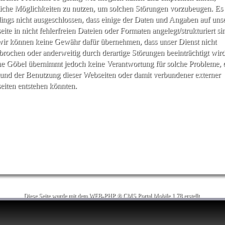
iche Möglichkeiten zu nutzen, um solchen Störungen vorzubeugen. Es 
dings nicht ausgeschlossen, dass einige der Daten und Angaben auf uns
ite in nicht fehlerfreien Dateien oder Formaten angelegt/strukturiert si
ir können keine Gewähr dafür übernehmen, dass unser Dienst nicht
brochen oder anderweitig durch derartige Störungen beeinträchtigt wird
e Göbel übernimmt jedoch keine Verantwortung für solche Probleme, 
und der Benutzung dieser Webseiten oder damit verbundener externer
iten entstehen könnten.
Diese Seite wurde mit dem WEB-PHP ® CMS Portal Mobile 1.78 erstellt.
Weitere Informationen erhalten Sie auf
web-php.de