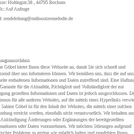
se: Holtingstr.38 , 44795 Bochum
r.: Auf Anfrage
: sendeleitung@radioostseemelodie.de
ungsausschluss
e Göbel bietet Ihnen diese Webseite an, damit Sie sich schnell und
send über uns informieren können. Wir bemühen uns, dass die auf uns
ite enthaltenen Informationen und Daten zutreffend sind. Eine Haftun
Garantie für die Aktualität, Richtigkeit und Vollständigkeit der zur
gung gestellten Informationen und Daten ist jedoch ausgeschlossen. Di
ebenso für alle anderen Websites, auf die mittels eines Hyperlinks verwi
 Sabine Göbel ist für den Inhalt der Websites, die mittels einer solchen
ndung erreicht werden, ebenfalls nicht verantwortlich. Wir behalten uns
 Ankündigung Änderungen oder Ergänzungen der bereitgestellten
rmationen oder Daten vorzunehmen. Wir möchten Störungen aufgrund
ischer Probleme so gering wie möglich halten und empfehlen Ihnen,