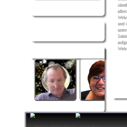
sämtl
aller
Webse
und w
unter
Sabin
aufgr
Webse
DJ Ticker
Spenden