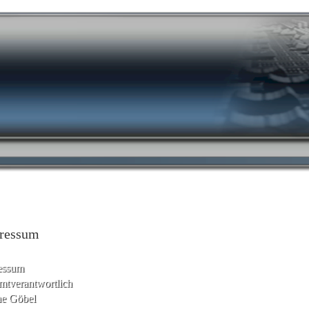
u-Registrierung
ROM-Nostalgie
Hilfe
Ch
ressum
essum
mtverantwortlich
ne Göbel