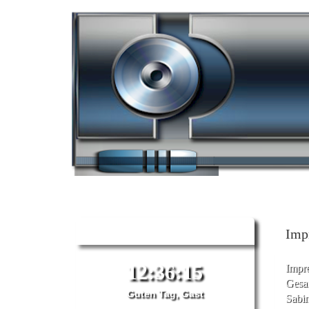
Startseite
Sendeplan
Ne
Moin Moin
Imp
Impr
Gesa
Guten Tag, Gast
Sabi