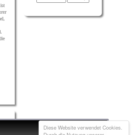
ist
erer
nd,
.
die
Diese Website verwendet Cookies.
Durch die Nutzung unserer