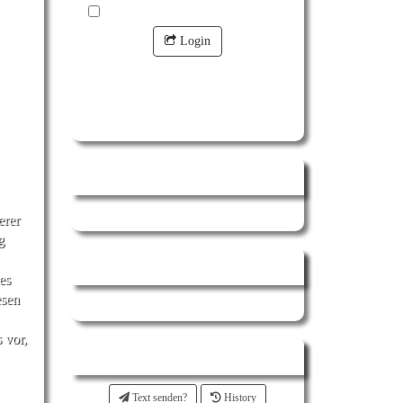
angemeldet bleiben?
Login
Passwort vergessen?
Online
erer
g
Counter
es
esen
 vor,
Shoutbox
Text senden?
History