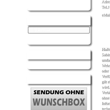
Adres
Tel.N
eMail
Information
In Memoriam
Haft
Sendeplan Vorschau
Sabin
umfas
Webse
oder 
Verfü
Wunschbox
gilt 
wird.
Verbi
ohne
Info
techn