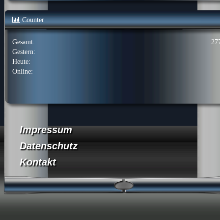
Counter
Gesamt:
27
Gestern:
Heute:
Online:
Impressum
Datenschutz
Kontakt