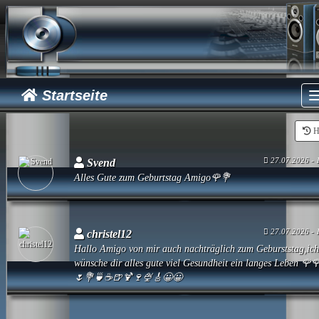
Startseite
H
27.07.2026 - 
Svend
Alles Gute zum Geburtstag Amigo🌹💐
27.07.2026 - 
christel12
Hallo Amigo von mir auch nachträglich zum Geburststag,ic
wünsche dir alles gute viel Gesundheit ein langes Leben 🌹
🌷💐🍵☕🍺🍹🍷🍨🎸😀😀