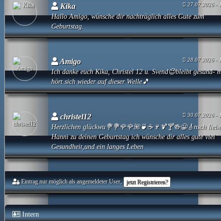
27.07.2026 - 
Kika
Hallo Amigo, wünsche dir nachträglich alles Gute zum
Geburtstag.
28.07.2026 - 
Amigo
Ich danke euch Kika, Christel 12 u. Svend😉bleibt gesund- 
hört sich wieder auf dieser Welle🎵
30.07.2026 - 
christel12
Herzlichen glückwu💐💐🌹🌹🌺🍵☕🍷🍹🍸🍻😀🎸nsch lieb
Hanni zu deinen Geburtstag ich wünsche dir alles gute viel
Gesundheit,und ein langes Leben
Eintrag nur möglich als angemeldeter User,
jetzt Registrieren?
Intern