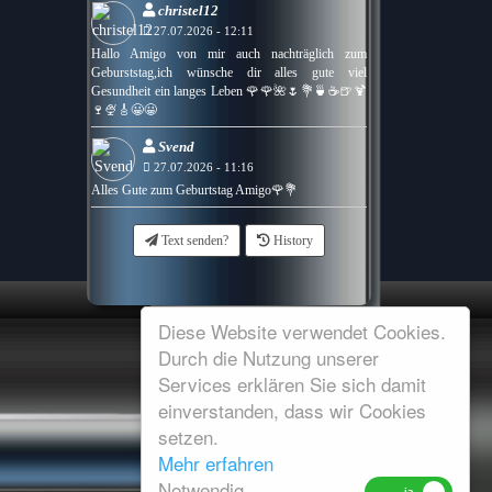
christel12
27.07.2026 - 12:11
Hallo Amigo von mir auch nachträglich zum
Geburststag,ich wünsche dir alles gute viel
Gesundheit ein langes Leben 🌹🌹🌺🌷💐🍵☕🍺🍹
🍷🍨🎸😀😀
Svend
27.07.2026 - 11:16
Alles Gute zum Geburtstag Amigo🌹💐
Text senden?
History
Diese Website verwendet Cookies.
Durch die Nutzung unserer
Services erklären Sie sich damit
einverstanden, dass wir Cookies
setzen.
Mehr erfahren
Notwendig