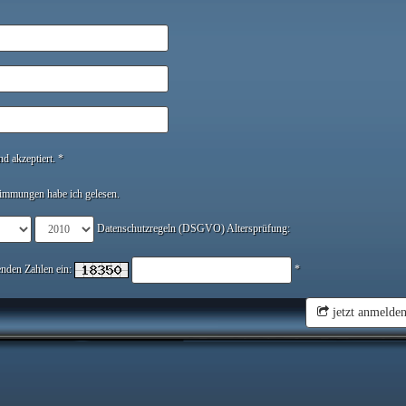
d akzeptiert. *
immungen habe ich gelesen.
Datenschutzregeln (DSGVO) Altersprüfung:
genden Zahlen ein:
*
jetzt anmelde