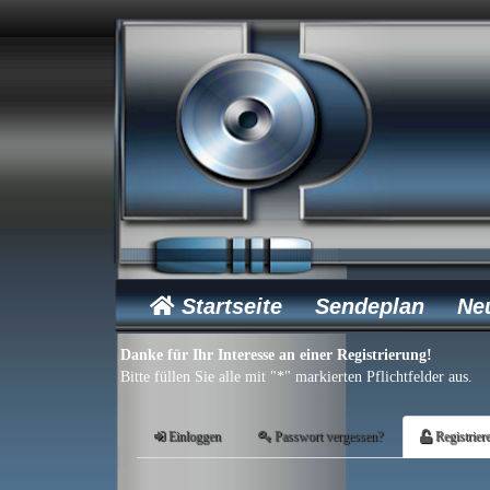
Startseite
Sendeplan
Ne
Danke für Ihr Interesse an einer Registrierung!
Bitte füllen Sie alle mit "*" markierten Pflichtfelder aus.
Einloggen
Passwort vergessen?
Registrier