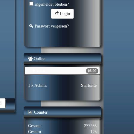
angemeldet bleiben?
Login
Passwort vergessen?
Online
Achim
06:00
1 x Achim:
Startseite
n!
Counter
Gesamt:
277236
Gestern:
176