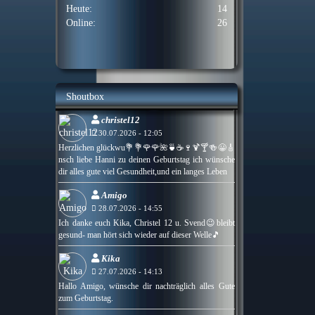
Heute:
14
Online:
26
Shoutbox
christel12
30.07.2026 - 12:05
Herzlichen glückwu💐💐🌹🌹🌺🍵☕🍷🍹🍸🍻😀🎸
nsch liebe Hanni zu deinen Geburtstag ich wünsche
dir alles gute viel Gesundheit,und ein langes Leben
Amigo
28.07.2026 - 14:55
Ich danke euch Kika, Christel 12 u. Svend😉bleibt
gesund- man hört sich wieder auf dieser Welle🎵
Kika
27.07.2026 - 14:13
Hallo Amigo, wünsche dir nachträglich alles Gute
zum Geburtstag.